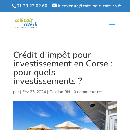
01 39 23 02 60
bienvenue@cote-paie-cote-rh.fr
Crédit d’impôt pour
investissement en Corse :
pour quels
investissements ?
par
|
Fév 23, 2024
|
Gestion RH
|
0 commentaires