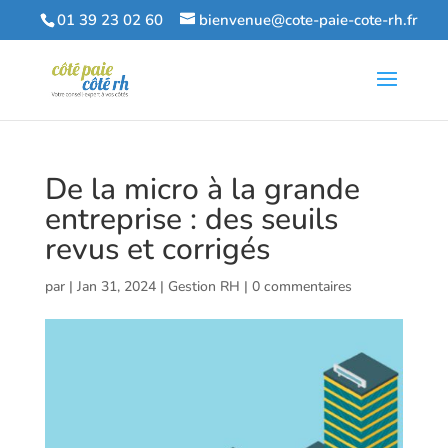
01 39 23 02 60
bienvenue@cote-paie-cote-rh.fr
De la micro à la grande
entreprise : des seuils
revus et corrigés
par
|
Jan 31, 2024
|
Gestion RH
|
0 commentaires