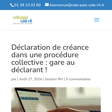
01 39 23 02 60
bienvenue@cote-paie-cote-rh.fr
Déclaration de créance
dans une procédure
collective : gare au
déclarant !
par
|
Août 27, 2024
|
Gestion RH
|
0 commentaires