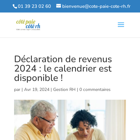
01 39 23 02 60
bienvenue@cote-paie-cote-rh.fr
Déclaration de revenus
2024 : le calendrier est
disponible !
par
|
Avr 19, 2024
|
Gestion RH
|
0 commentaires