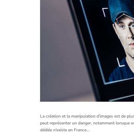
La création et la manipulation d’images est de pl
peut représenter un danger, notamment lorsque es
dédiée n’existe en France…