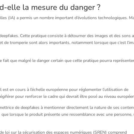
d-elle la mesure du danger ?
ielles (IA) a permis un nombre important d’évolutions technologiques. Ma
deepfakes. Cette pratique consiste à détourner des images et des sons 
n et de tromperie sont alors importants, notamment lorsque que c’est l’i
 fait que malgré le danger certain que cette pratique pourra représenter
 est en cours à l’échelle européenne pour réglementer l’utilisation de
e légiférer pour renforcer le cadre qui devrait être posé au niveau européen
mettrice de deepfakes à mentionner directement la nature de ses conten
ion que lorsque le produit présente une ressemblance avec une personne,
 de loi sur la sécurisation des espaces numériques (SREN) comprend