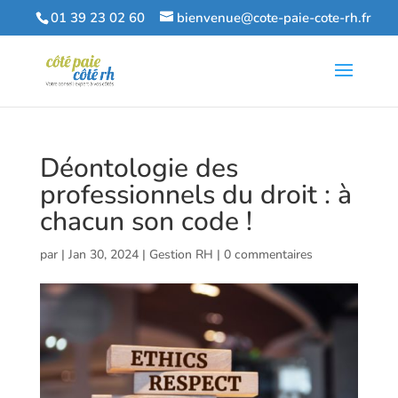
01 39 23 02 60
bienvenue@cote-paie-cote-rh.fr
Déontologie des
professionnels du droit : à
chacun son code !
par
|
Jan 30, 2024
|
Gestion RH
|
0 commentaires