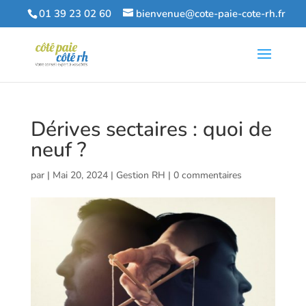
01 39 23 02 60
bienvenue@cote-paie-cote-rh.fr
Dérives sectaires : quoi de
neuf ?
par
|
Mai 20, 2024
|
Gestion RH
|
0 commentaires