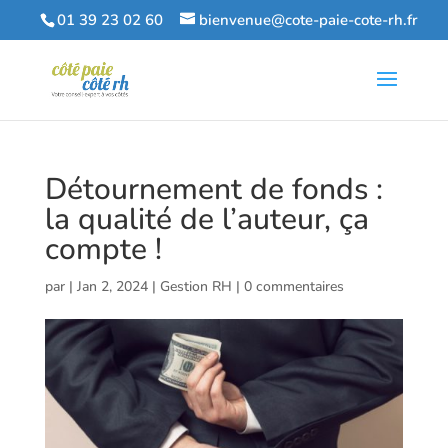
01 39 23 02 60
bienvenue@cote-paie-cote-rh.fr
Détournement de fonds :
la qualité de l’auteur, ça
compte !
par
|
Jan 2, 2024
|
Gestion RH
|
0 commentaires