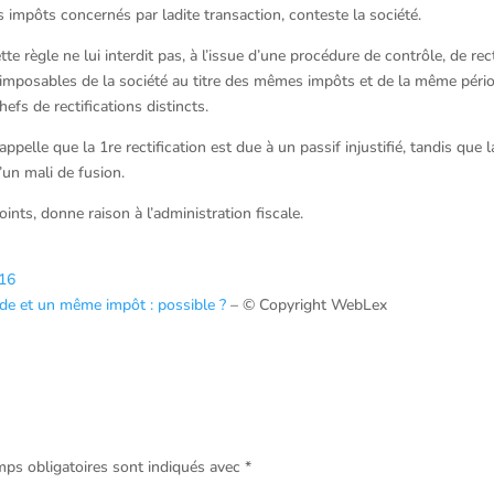
impôts concernés par ladite transaction, conteste la société.
e règle ne lui interdit pas, à l’issue d’une procédure de contrôle, de recti
 imposables de la société au titre des mêmes impôts et de la même péri
efs de rectifications distincts.
rappelle que la 1re rectification est due à un passif injustifié, tandis que l
’un mali de fusion.
nts, donne raison à l’administration fiscale.
616
e et un même impôt : possible ?
– © Copyright WebLex
ps obligatoires sont indiqués avec
*