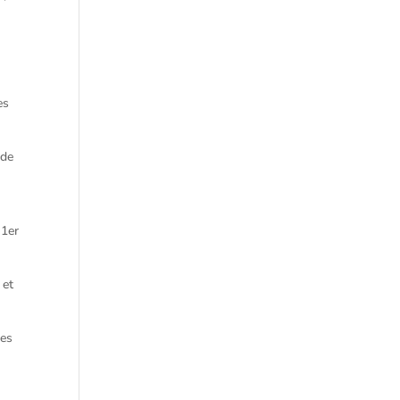
:
es
 de
 1er
 et
des