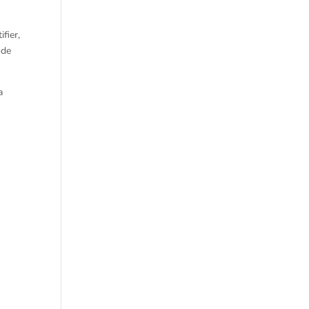
fier,
ode
a