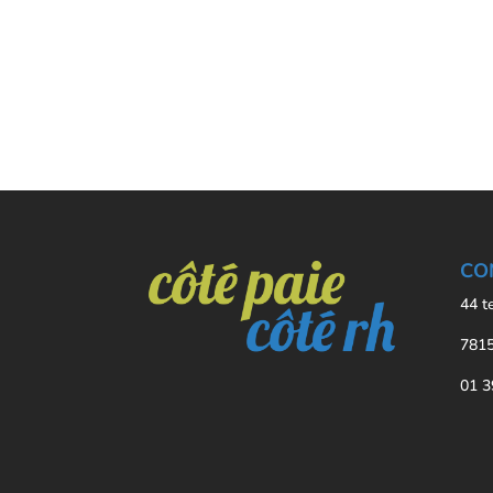
CO
44 t
7815
01 3