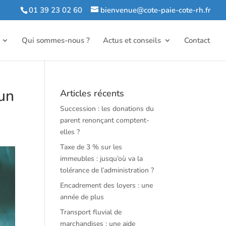
01 39 23 02 60
bienvenue@cote-paie-cote-rh.fr
Qui sommes-nous ?
Actus et conseils
Contact
un
Articles récents
Succession : les donations du
parent renonçant comptent-
elles ?
Taxe de 3 % sur les
immeubles : jusqu’où va la
tolérance de l’administration ?
Encadrement des loyers : une
année de plus
Transport fluvial de
marchandises : une aide