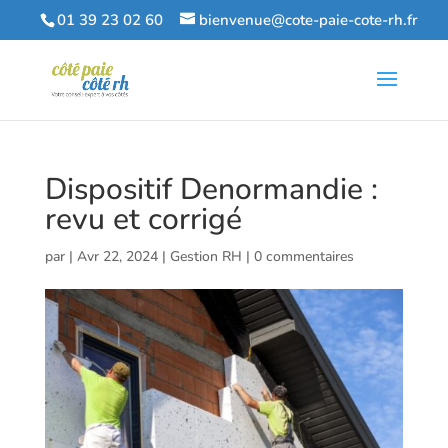
01 39 23 02 60
bienvenue@cote-paie-cote-rh.fr
Dispositif Denormandie :
revu et corrigé
par
|
Avr 22, 2024
|
Gestion RH
|
0 commentaires