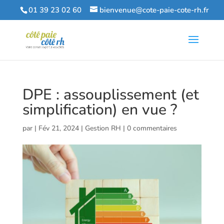
01 39 23 02 60
bienvenue@cote-paie-cote-rh.fr
DPE : assouplissement (et
simplification) en vue ?
par
|
Fév 21, 2024
|
Gestion RH
|
0 commentaires