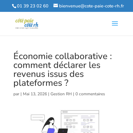
01 39 23 02 60
bienvenue@cote-paie-cote-rh.fr
Économie collaborative :
comment déclarer les
revenus issus des
plateformes ?
par
|
Mai 13, 2026
|
Gestion RH
|
0 commentaires