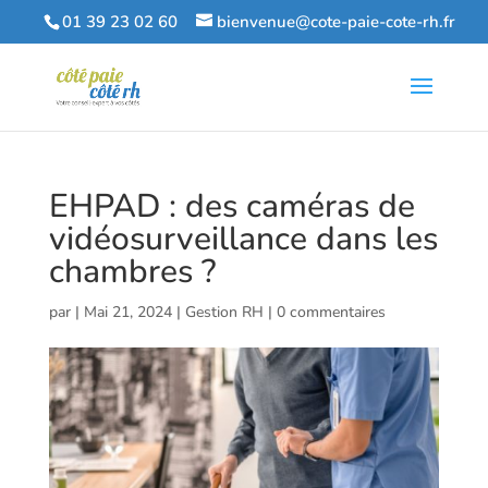
01 39 23 02 60
bienvenue@cote-paie-cote-rh.fr
EHPAD : des caméras de
vidéosurveillance dans les
chambres ?
par
|
Mai 21, 2024
|
Gestion RH
|
0 commentaires