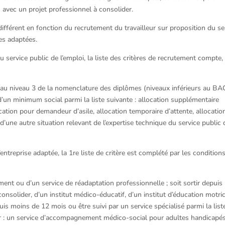
 avec un projet professionnel à consolider.
 différent en fonction du recrutement du travailleur sur proposition du se
ses adaptées.
u service public de l’emploi, la liste des critères de recrutement compte,
l au niveau 3 de la nomenclature des diplômes (niveaux inférieurs au BA
’un minimum social parmi la liste suivante : allocation supplémentaire
llocation pour demandeur d’asile, allocation temporaire d’attente, allocatio
r d’une autre situation relevant de l’expertise technique du service public 
’entreprise adaptée, la 1re liste de critère est complété par les condition
ment ou d’un service de réadaptation professionnelle ; soit sortir depuis
onsolider, d’un institut médico-éducatif, d’un institut d’éducation motri
uis moins de 12 mois ou être suivi par un service spécialisé parmi la list
er : un service d’accompagnement médico-social pour adultes handicapés