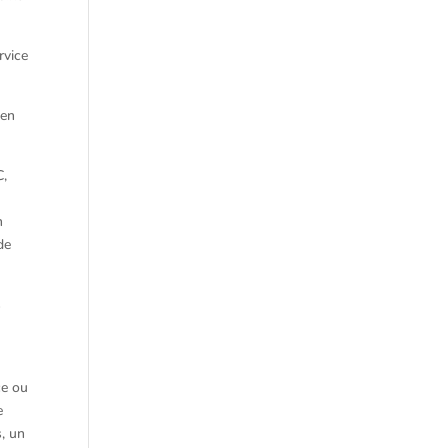
rvice
 en
C,
n
de
s
ce ou
e
, un