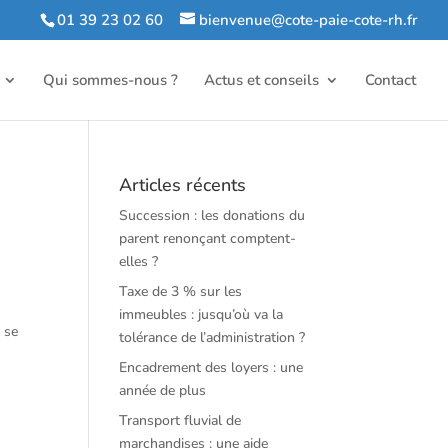
01 39 23 02 60
bienvenue@cote-paie-cote-rh.fr
Qui sommes-nous ?
Actus et conseils
Contact
Articles récents
Succession : les donations du
parent renonçant comptent-
elles ?
Taxe de 3 % sur les
immeubles : jusqu’où va la
 se
tolérance de l’administration ?
Encadrement des loyers : une
année de plus
Transport fluvial de
marchandises : une aide