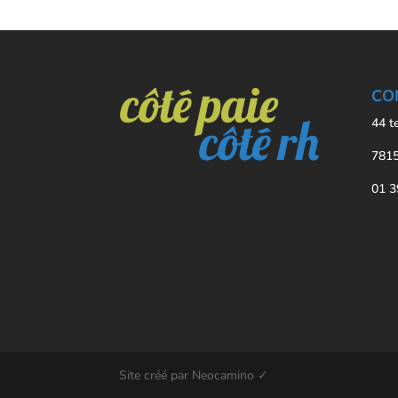
CO
44 t
7815
01 3
Site créé par Neocamino ✓