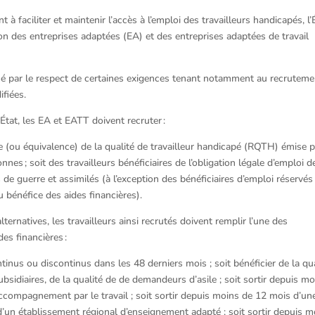
 à faciliter et maintenir l’accès à l’emploi des travailleurs handicapés, l’
ion des entreprises adaptées (EA) et des entreprises adaptées de travail
nné par le respect de certaines exigences tenant notamment au recruteme
ifiées.
État, les EA et EATT doivent recruter :
ce (ou équivalence) de la qualité de travailleur handicapé (RQTH) émise p
es ; soit des travailleurs bénéficiaires de l’obligation légale d’emploi d
de guerre et assimilés (à l’exception des bénéficiaires d’emploi réservés
u bénéfice des aides financières).
ternatives, les travailleurs ainsi recrutés doivent remplir l’une des
es financières :
inus ou discontinus dans les 48 derniers mois ; soit bénéficier de la qua
ubsidiaires, de la qualité de de demandeurs d’asile ; soit sortir depuis m
ccompagnement par le travail ; soit sortir depuis moins de 12 mois d’un
 d’un établissement régional d’enseignement adapté ; soit sortir depuis m