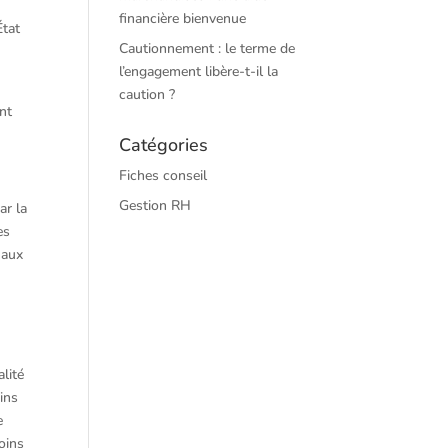
financière bienvenue
État
Cautionnement : le terme de
l’engagement libère-t-il la
caution ?
nt
Catégories
Fiches conseil
Gestion RH
ar la
es
 aux
lité
oins
e
oins