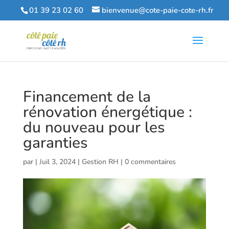
01 39 23 02 60
bienvenue@cote-paie-cote-rh.fr
Financement de la
rénovation énergétique :
du nouveau pour les
garanties
par
|
Juil 3, 2024
|
Gestion RH
|
0 commentaires