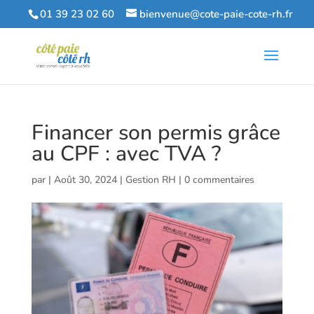
01 39 23 02 60
bienvenue@cote-paie-cote-rh.fr
Financer son permis grâce
au CPF : avec TVA ?
par
|
Août 30, 2024
|
Gestion RH
|
0 commentaires