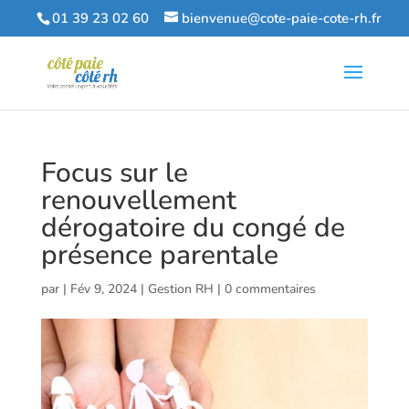
01 39 23 02 60
bienvenue@cote-paie-cote-rh.fr
Focus sur le
renouvellement
dérogatoire du congé de
présence parentale
par
|
Fév 9, 2024
|
Gestion RH
|
0 commentaires