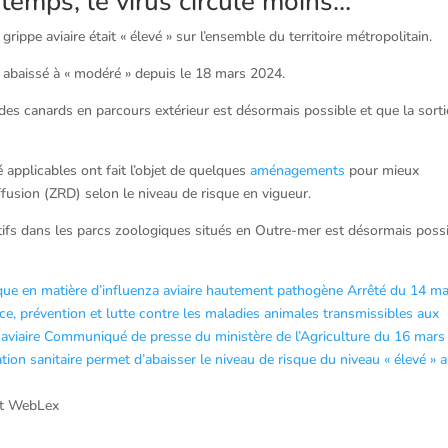
intemps, le virus circule moins…
ippe aviaire était « élevé » sur l’ensemble du territoire métropolitain.
té abaissé à « modéré » depuis le 18 mars 2024.
 des canards en parcours extérieur est désormais possible et que la sorti
 applicables ont fait l’objet de quelques
aménagements
pour mieux
iffusion (ZRD) selon le niveau de risque en vigueur.
ptifs dans les parcs zoologiques situés en Outre-mer est désormais possi
sque en matière d’influenza aviaire hautement pathogène
Arrêté du 14 ma
nce, prévention et lutte contre les maladies animales transmissibles aux
aviaire
Communiqué de presse du ministère de l’Agriculture du 16 mars
uation sanitaire permet d’abaisser le niveau de risque du niveau « élevé » 
ht WebLex