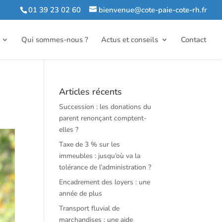
01 39 23 02 60
bienvenue@cote-paie-cote-rh.fr
Qui sommes-nous ?
Actus et conseils
Contact
Articles récents
Succession : les donations du
parent renonçant comptent-
elles ?
Taxe de 3 % sur les
immeubles : jusqu’où va la
tolérance de l’administration ?
Encadrement des loyers : une
année de plus
Transport fluvial de
marchandises : une aide