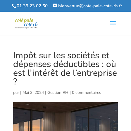
01 39 23 02 60
bienvenue@cote-paie-cote-rh.fr
Impôt sur les sociétés et
dépenses déductibles : où
est l’intérêt de l’entreprise
?
par
|
Mai 3, 2024
|
Gestion RH
|
0 commentaires