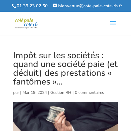
01 39 23 02 60
bienvenue@cote-paie-cote-rh.fr
Impôt sur les sociétés :
quand une société paie (et
déduit) des prestations «
fantômes »…
par
|
Mar 19, 2024
|
Gestion RH
|
0 commentaires