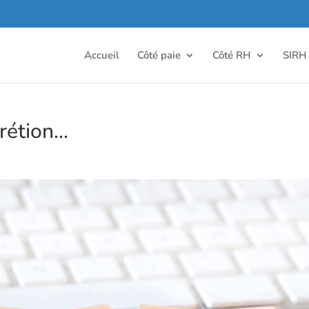
Accueil
Côté paie
Côté RH
SIRH
crétion…