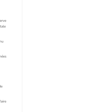
serve
tale
enu
nnées
de
faire