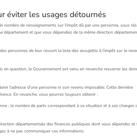
ur éviter les usages détournés
rtain nombre de renseignements sur l’impôt dû par une personne, sous ré
me département et que vous dépendiez de la même direction départemen
n des personnes de leur ressort la liste des assujettis à l’impôt sur le rev
emis en question, le Gouvernement est venu en revanche resserrer les do
btenir l’adresse d’une personne ni son revenu imposable. Cette dernière
érence. En revanche, vous pourrez toujours obtenir :
onne ; le nombre de parts correspondant à sa situation et à ses charges 
 direction départementale des finances publiques dont vous dépendez et 
gez à ne pas communiquer ces informations.