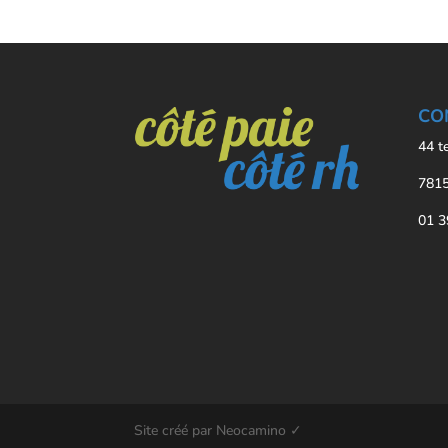
CO
44 t
7815
01 3
Site créé par Neocamino ✓