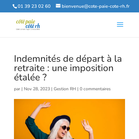
01 39 23 02 60
bienvenue@cote-paie-cote-rh.fr
Indemnités de départ à la
retraite : une imposition
étalée ?
par
|
Nov 28, 2023
|
Gestion RH
|
0 commentaires