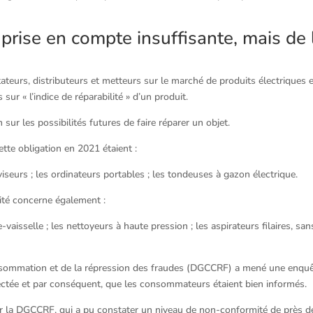
e prise en compte insuffisante, mais de 
ateurs, distributeurs et metteurs sur le marché de produits électriques 
r « l’indice de réparabilité » d’un produit.
sur les possibilités futures de faire réparer un objet.
ette obligation en 2021 étaient :
viseurs ; les ordinateurs portables ; les tondeuses à gazon électrique.
lité concerne également :
vaisselle ; les nettoyeurs à haute pression ; les aspirateurs filaires, sans
onsommation et de la répression des fraudes (DGCCRF) a mené une enqu
espectée et par conséquent, que les consommateurs étaient bien informés.
ar la DGCCRF, qui a pu constater un niveau de non-conformité de près d