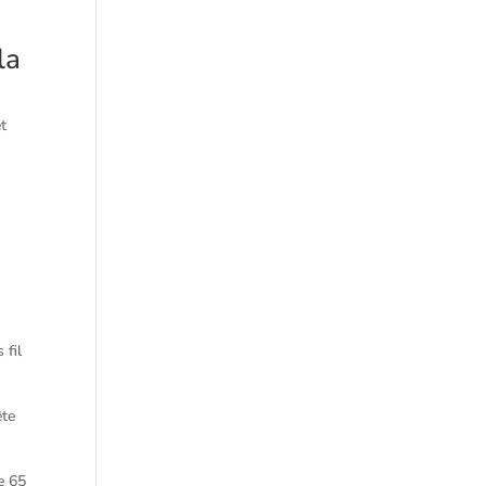
la
et
 fil
ête
e 65