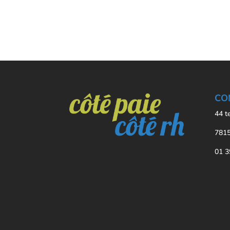
CO
44 t
7815
01 3