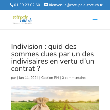
01 39 23 02 60
bienvenue@cote-paie-cote-rh.fr
Indivision : quid des
sommes dues par un des
indivisaires en vertu d’un
contrat ?
par
|
Jan 11, 2024
|
Gestion RH
|
0 commentaires