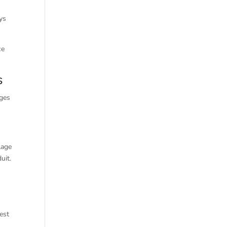
ys
.
ce
s
ages
lage
uit.
est
.