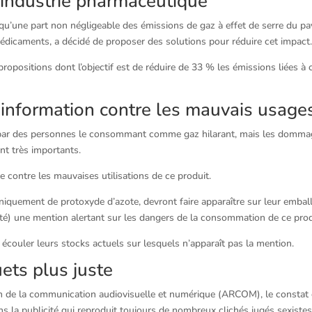
’industrie pharmaceutique
 qu’une part non négligeable des émissions de gaz à effet de serre du pa
médicaments, a décidé de proposer des solutions pour réduire cet impact
opositions dont l’objectif est de réduire de 33 % les émissions liées à 
’information contre les mauvais usage
é par des personnes le consommant comme gaz hilarant, mais les domm
nt très importants.
contre les mauvaises utilisations de ce produit.
uniquement de protoxyde d’azote, devront faire apparaître sur leur embal
unité) une mention alertant sur les dangers de la consommation de ce prod
 écouler leurs stocks actuels sur lesquels n’apparaît pas la mention.
ets plus juste
on de la communication audiovisuelle et numérique (ARCOM), le constat 
ns la publicité qui reproduit toujours de nombreux clichés jugés sexistes