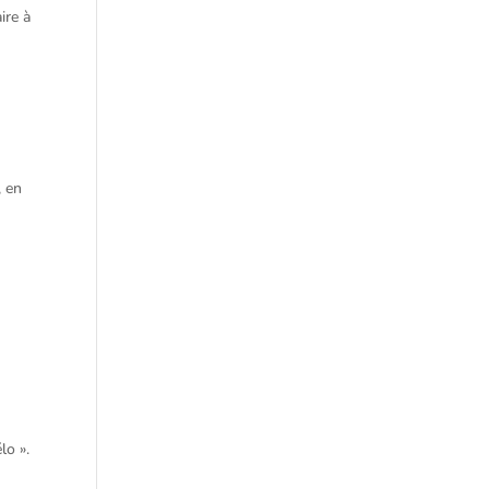
ire à
, en
lo ».