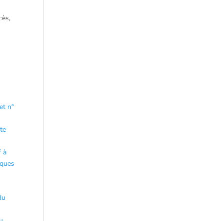
cès,
et n°
te
f à
iques
du
u