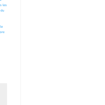
s les
 du
 le
core