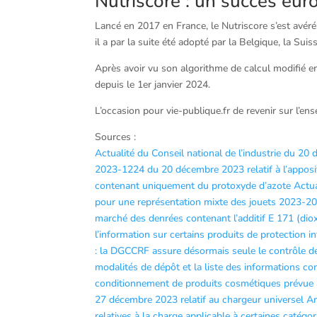
Nutriscore : un succès eu
Lancé en 2017 en France, le Nutriscore s’est avéré
il a par la suite été adopté par la Belgique, la Su
Après avoir vu son algorithme de calcul modifié en
depuis le 1er janvier 2024.
L’occasion pour vie-publique.fr de revenir sur l’en
Sources :
Actualité du Conseil national de l’industrie du 2
2023-1224 du 20 décembre 2023 relatif à l’apposi
contenant uniquement du protoxyde d’azote
Actua
pour une représentation mixte des jouets 2023-2
marché des denrées contenant l’additif E 171 (dio
l’information sur certains produits de protection i
: la DGCCRF assure désormais seule le contrôle de
modalités de dépôt et la liste des informations co
conditionnement de produits cosmétiques prévue à 
27 décembre 2023 relatif au chargeur universel
Ar
relatives à la charge applicable à certaines catég