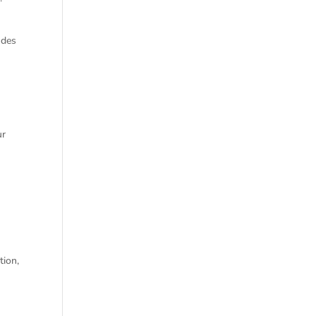
 des
ur
tion,