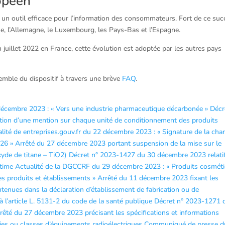
ropéen
 un outil efficace pour l’information des consommateurs. Fort de ce suc
isse, l’Allemagne, le Luxembourg, les Pays-Bas et l’Espagne.
 juillet 2022 en France, cette évolution est adoptée par les autres pays
semble du dispositif à travers une brève
FAQ
.
0 décembre 2023 : « Vers une industrie pharmaceutique décarbonée »
Décr
tion d’une mention sur chaque unité de conditionnement des produits
lité de entreprises.gouv.fr du 22 décembre 2023 : « Signature de la char
026 »
Arrêté du 27 décembre 2023 portant suspension de la mise sur le
xyde de titane – TiO2)
Décret n° 2023-1427 du 30 décembre 2023 relati
ntime
Actualité de la DGCCRF du 29 décembre 2023 : « Produits cosmét
s produits et établissements »
Arrêté du 11 décembre 2023 fixant les
ntenues dans la déclaration d’établissement de fabrication ou de
l’article L. 5131-2 du code de la santé publique
Décret n° 2023-1271 
rêté du 27 décembre 2023 précisant les spécifications et informations
ories ou classes d’équipements radioélectriques
Communiqué de presse d