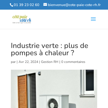
01 39 23 02 60
bienvenue@cote-paie-cote-rh.fr
Industrie verte : plus de
pompes à chaleur ?
par
|
Avr 22, 2024
|
Gestion RH
|
0 commentaires