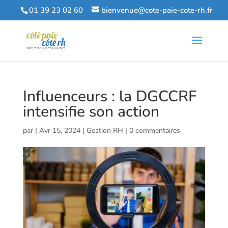
01 39 23 02 60
bienvenue@cote-paie-cote-rh.fr
Influenceurs : la DGCCRF
intensifie son action
par
|
Avr 15, 2024
|
Gestion RH
|
0 commentaires