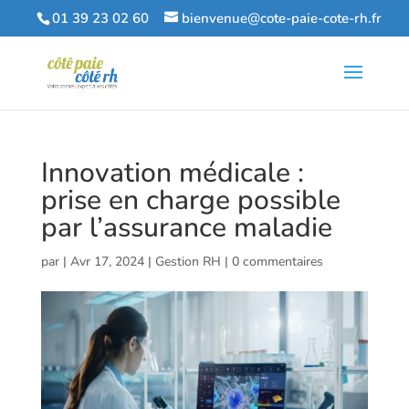
01 39 23 02 60
bienvenue@cote-paie-cote-rh.fr
Innovation médicale :
prise en charge possible
par l’assurance maladie
par
|
Avr 17, 2024
|
Gestion RH
|
0 commentaires