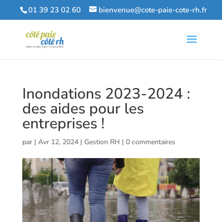
01 39 23 02 60
bienvenue@cote-paie-cote-rh.fr
Inondations 2023-2024 :
des aides pour les
entreprises !
par
|
Avr 12, 2024
|
Gestion RH
|
0 commentaires