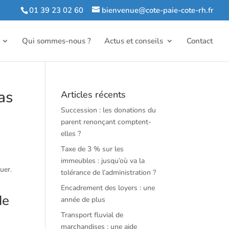
01 39 23 02 60
bienvenue@cote-paie-cote-rh.fr
Qui sommes-nous ?
Actus et conseils
Contact
as
Articles récents
Succession : les donations du
parent renonçant comptent-
elles ?
Taxe de 3 % sur les
immeubles : jusqu’où va la
uer.
tolérance de l’administration ?
Encadrement des loyers : une
de
année de plus
Transport fluvial de
marchandises : une aide