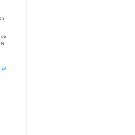
ion
s de
 le
u 29