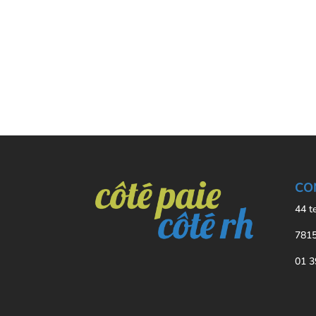
CO
44 t
7815
01 3