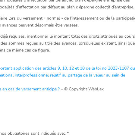
les modalités d’affectation par défaut au plan d’épargne entreprise des
dalités d’affectation par défaut au plan d’épargne collectif d’entreprise.
iaire lors du versement « normal » de l’intéressement ou de la participat
s avances peuvent désormais être versées.
déjà requises, mentionner le montant total des droits attribués au cour
des sommes reçues au titre des avances, lorsqu’elles existent, ainsi que
dans ce même cas de figure.
rtant application des articles 9, 10, 12 et 18 de la loi no 2023-1107 d
tional interprofessionnel relatif au partage de la valeur au sein de
és en cas de versement anticipé ?
– © Copyright WebLex
ps obligatoires sont indiqués avec
*