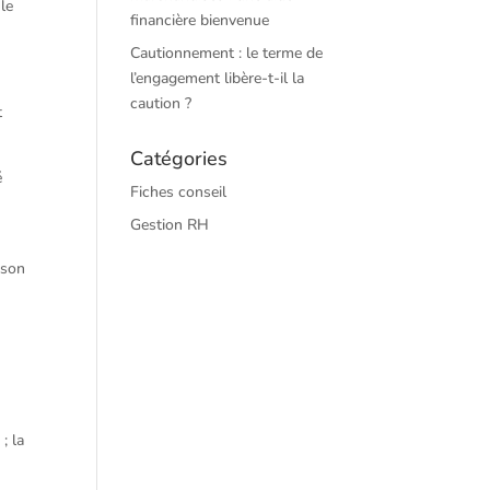
 le
financière bienvenue
Cautionnement : le terme de
l’engagement libère-t-il la
caution ?
t
Catégories
é
Fiches conseil
Gestion RH
 son
; la