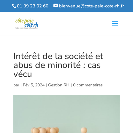
01 39 23 02 60
bienvenue@cote-paie-cote-rh.fr
Intérêt de la société et
abus de minorité : cas
vécu
par
|
Fév 5, 2024
|
Gestion RH
|
0 commentaires