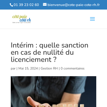
01 39 23 02 60
bienvenue@cote-paie-cote-rh.fr
Intérim : quelle sanction
en cas de nullité du
licenciement ?
par
|
Mai 15, 2024
|
Gestion RH
|
0 commentaires