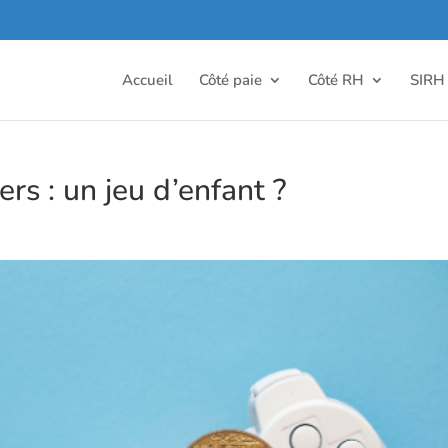
Accueil
Côté paie
Côté RH
SIRH
rs : un jeu d’enfant ?