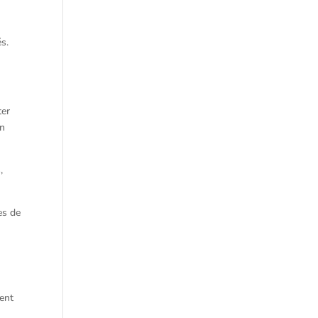
és.
ter
on
,
es de
tent