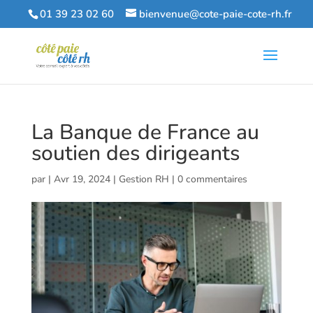
01 39 23 02 60
bienvenue@cote-paie-cote-rh.fr
La Banque de France au
soutien des dirigeants
par
|
Avr 19, 2024
|
Gestion RH
|
0 commentaires