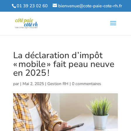
01 39 23 02 60
bienvenue@cote-paie-cote-rh.fr
La déclaration d’impôt
« mobile » fait peau neuve
en 2025 !
par
|
Mai 2, 2025
|
Gestion RH
|
0 commentaires