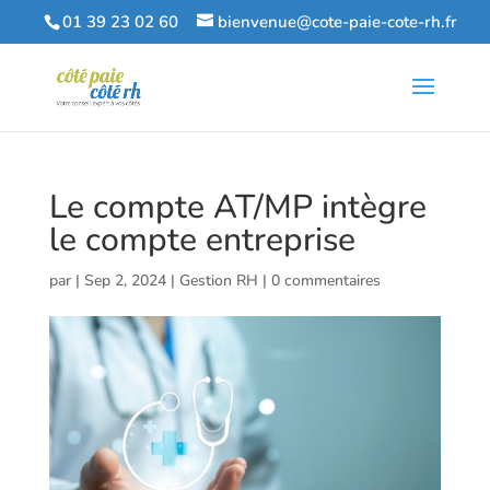
01 39 23 02 60
bienvenue@cote-paie-cote-rh.fr
Le compte AT/MP intègre
le compte entreprise
par
|
Sep 2, 2024
|
Gestion RH
|
0 commentaires