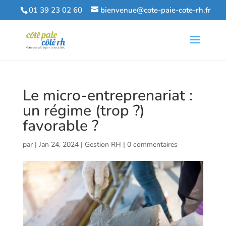
01 39 23 02 60
bienvenue@cote-paie-cote-rh.fr
Le micro-entreprenariat :
un régime (trop ?)
favorable ?
par
|
Jan 24, 2024
|
Gestion RH
|
0 commentaires