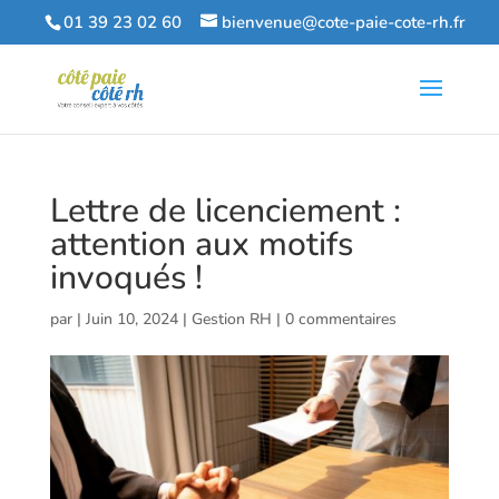
01 39 23 02 60
bienvenue@cote-paie-cote-rh.fr
Lettre de licenciement :
attention aux motifs
invoqués !
par
|
Juin 10, 2024
|
Gestion RH
|
0 commentaires