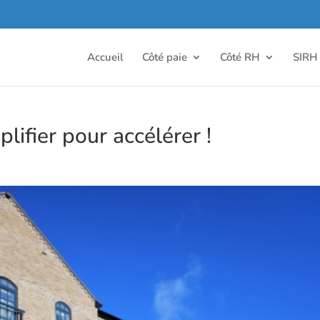
Accueil
Côté paie
Côté RH
SIRH
plifier pour accélérer !