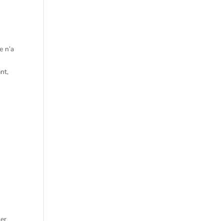
e n’a
nt,
uer