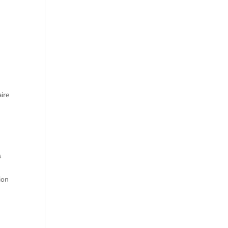
ire
s
ion