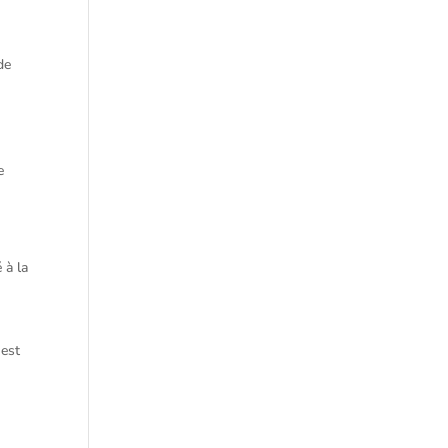
de
n
e
 à la
 est