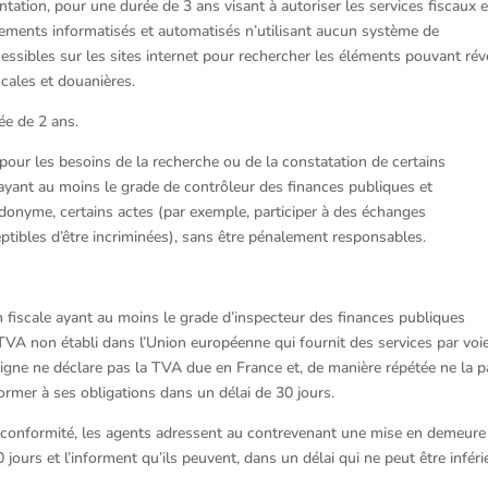
tation, pour une durée de 3 ans visant à autoriser les services fiscaux e
itements informatisés et automatisés n’utilisant aucun système de
essibles sur les sites internet pour rechercher les éléments pouvant rév
cales et douanières.
ée de 2 ans.
 pour les besoins de la recherche ou de la constatation de certains
yant au moins le grade de contrôleur des finances publiques et
udonyme, certains actes (par exemple, participer à des échanges
ptibles d’être incriminées), sans être pénalement responsables.
on fiscale ayant au moins le grade d’inspecteur des finances publiques
a TVA non établi dans l’Union européenne qui fournit des services par voi
 ligne ne déclare pas la TVA due en France et, de manière répétée ne la p
rmer à ses obligations dans un délai de 30 jours.
n conformité, les agents adressent au contrevenant une mise en demeure
jours et l’informent qu’ils peuvent, dans un délai qui ne peut être inféri