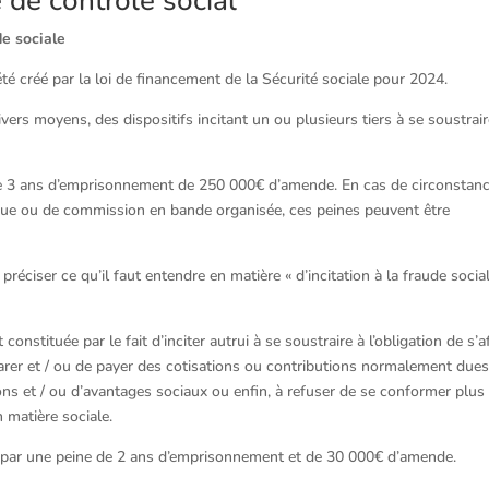
 de contrôle social
ude sociale
a été créé par la loi de financement de la Sécurité sociale pour 2024.
ivers moyens, des dispositifs incitant un ou plusieurs tiers à se soustrair
de 3 ans d’emprisonnement de 250 000€ d’amende. En cas de circonstan
que ou de commission en bande organisée, ces peines peuvent être
réciser ce qu’il faut entendre en matière « d’incitation à la fraude social
constituée par le fait d’inciter autrui à se soustraire à l’obligation de s’af
larer et / ou de payer des cotisations ou contributions normalement dues
ns et / ou d’avantages sociaux ou enfin, à refuser de se conformer plus
 matière sociale.
imé par une peine de 2 ans d’emprisonnement et de 30 000€ d’amende.