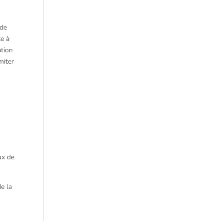
 de
te à
ation
miter
ux de
e la