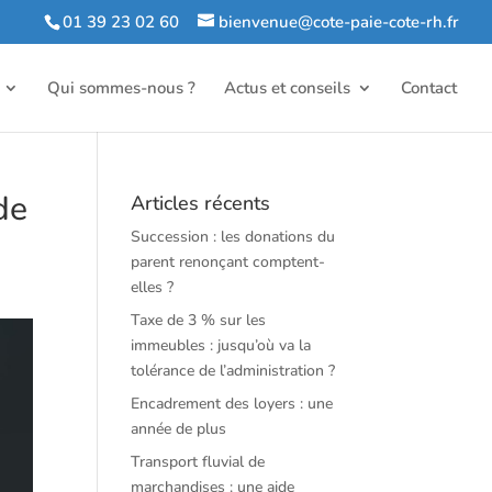
01 39 23 02 60
bienvenue@cote-paie-cote-rh.fr
Qui sommes-nous ?
Actus et conseils
Contact
de
Articles récents
Succession : les donations du
parent renonçant comptent-
elles ?
Taxe de 3 % sur les
immeubles : jusqu’où va la
tolérance de l’administration ?
Encadrement des loyers : une
année de plus
Transport fluvial de
marchandises : une aide