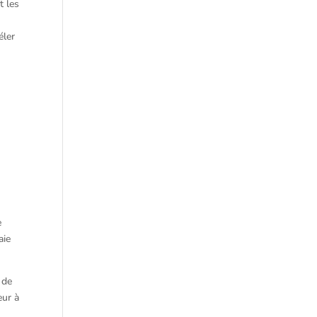
t les
éler
e
aie
 de
eur à