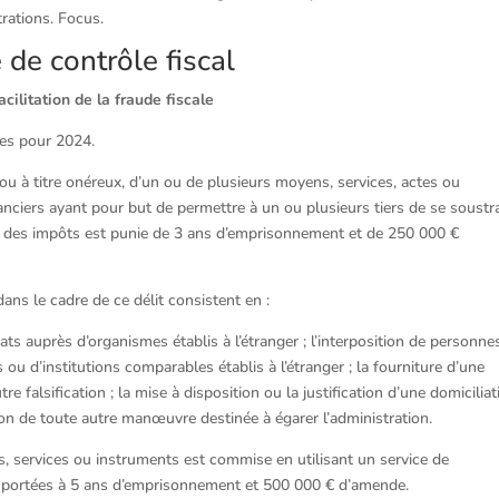
trations. Focus.
de contrôle fiscal
cilitation de la fraude fiscale
nces pour 2024.
ou à titre onéreux, d’un ou de plusieurs moyens, services, actes ou
anciers ayant pour but de permettre à un ou plusieurs tiers de se soustra
t des impôts est punie de 3 ans d’emprisonnement et de 250 000 €
ans le cadre de ce délit consistent en :
ts auprès d’organismes établis à l’étranger ; l’interposition de personne
u d’institutions comparables établis à l’étranger ; la fourniture d’une
e falsification ; la mise à disposition ou la justification d’une domiciliat
isation de toute autre manœuvre destinée à égarer l’administration.
s, services ou instruments est commise en utilisant un service de
t portées à 5 ans d’emprisonnement et 500 000 € d’amende.