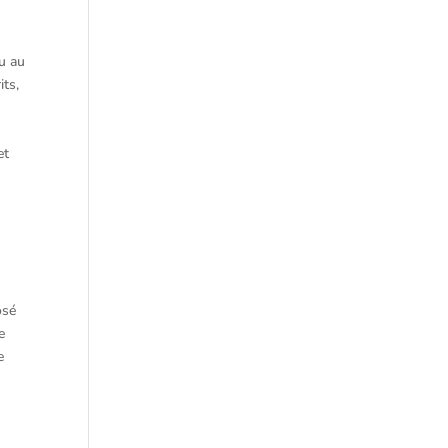
u au
its,
et
osé
e
e