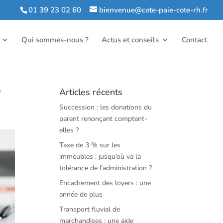
01 39 23 02 60
bienvenue@cote-paie-cote-rh.fr
Qui sommes-nous ?
Actus et conseils
Contact
?
Articles récents
Succession : les donations du
parent renonçant comptent-
elles ?
Taxe de 3 % sur les
immeubles : jusqu’où va la
tolérance de l’administration ?
Encadrement des loyers : une
année de plus
Transport fluvial de
marchandises : une aide