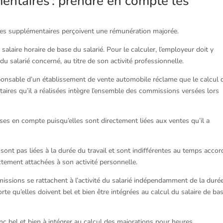
entaires : prendre en compte les
ures supplémentaires perçoivent une rémunération majorée.
 salaire horaire de base du salarié. Pour le calculer, l’employeur doit y
u salarié concerné, au titre de son activité professionnelle.
sponsable d’un établissement de vente automobile réclame que le calcul 
taires qu’il a réalisées intègre l’ensemble des commissions versées lors
ises en compte puisqu’elles sont directement liées aux ventes qu’il a
ont pas liées à la durée du travail et sont indifférentes au temps accor
ctement attachées à son activité personnelle.
mmissions se rattachent à l’activité du salarié indépendamment de la duré
rte qu’elles doivent bel et bien être intégrées au calcul du salaire de bas
 bel et bien à intégrer au calcul des majorations pour heures