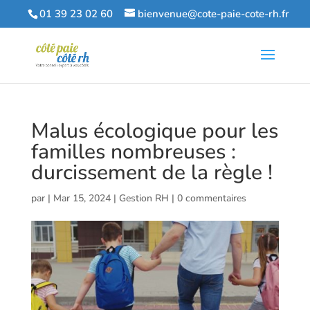
01 39 23 02 60
bienvenue@cote-paie-cote-rh.fr
Malus écologique pour les
familles nombreuses :
durcissement de la règle !
par
|
Mar 15, 2024
|
Gestion RH
|
0 commentaires