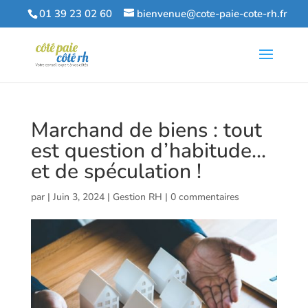
01 39 23 02 60
bienvenue@cote-paie-cote-rh.fr
Marchand de biens : tout
est question d’habitude…
et de spéculation !
par
|
Juin 3, 2024
|
Gestion RH
|
0 commentaires