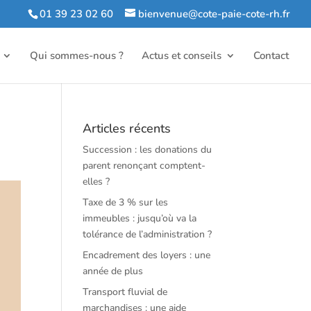
01 39 23 02 60
bienvenue@cote-paie-cote-rh.fr
Qui sommes-nous ?
Actus et conseils
Contact
Articles récents
Succession : les donations du
parent renonçant comptent-
elles ?
Taxe de 3 % sur les
immeubles : jusqu’où va la
tolérance de l’administration ?
Encadrement des loyers : une
année de plus
Transport fluvial de
marchandises : une aide