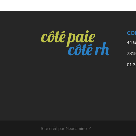
CO
44 t
7815
01 3
Site créé par Neocamino ✓