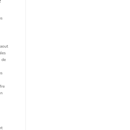
e
es
 aout
iées
s de
e
es
fre
on
nt