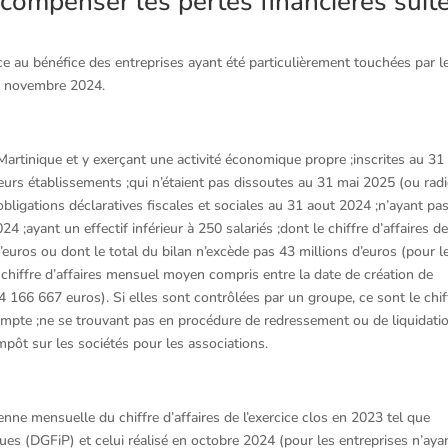
 compenser les pertes financières suit
ce au bénéfice des entreprises ayant été particulièrement touchées par l
et novembre 2024.
 Martinique et y exerçant une activité économique propre ;inscrites au 31
leurs établissements ;qui n’étaient pas dissoutes au 31 mai 2025 (ou rad
 obligations déclaratives fiscales et sociales au 31 aout 2024 ;n’ayant pa
 ;ayant un effectif inférieur à 250 salariés ;dont le chiffre d’affaires d
d’euros ou dont le total du bilan n’excède pas 43 millions d’euros (pour l
e chiffre d’affaires mensuel moyen compris entre la date de création de
à 4 166 667 euros). Si elles sont contrôlées par un groupe, ce sont le chif
n compte ;ne se trouvant pas en procédure de redressement ou de liquidati
impôt sur les sociétés pour les associations.
ne mensuelle du chiffre d’affaires de l’exercice clos en 2023 tel que
ques (DGFiP) et celui réalisé en octobre 2024 (pour les entreprises n’aya