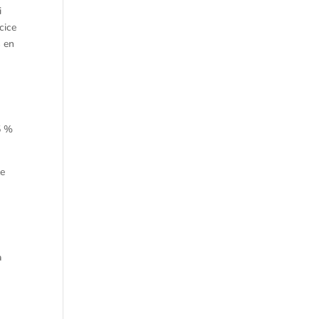
i
cice
s en
5 %
le
a