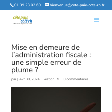
01 39 23 02 60
bienvenue@cote-paie-cote-rh.fr
Mise en demeure de
l’administration fiscale :
une simple erreur de
plume ?
par
|
Avr 30, 2024
|
Gestion RH
|
0 commentaires