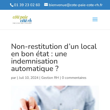
01 39 23 02 60
bienvenue@cote-paie-cote-rh.fr
Non-restitution d’un local
en bon état : une
indemnisation
automatique ?
par
|
Juil 10, 2024
|
Gestion RH
|
0 commentaires