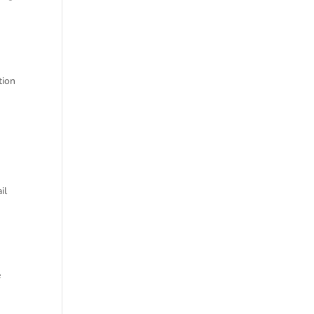
tion
il
e