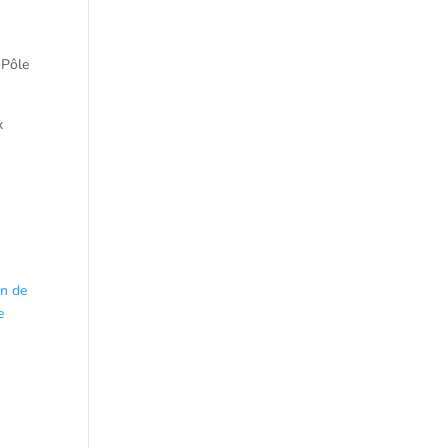
 Pôle
x
on de
e