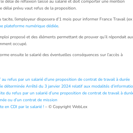
le délai de réflexion laissé au salarié et doit comporter une mention
e délai prévu vaut refus de la proposition.
u tacite, l’employeur disposera d’1 mois pour informer France Travail (ex
ne plateforme numérique dédiée
.
’emploi proposé et des éléments permettant de prouver qu’il répondait au
demment occupé.
forme ensuite le salarié des éventuelles conséquences sur l’accès à
u refus par un salarié d’une proposition de contrat de travail à durée
rée déterminée
Arrêté du 3 janvier 2024 relatif aux modalités d’informati
ite du refus par un salarié d’une proposition de contrat de travail à duré
inée ou d’un contrat de mission
e en CDI par le salarié !
– © Copyright WebLex