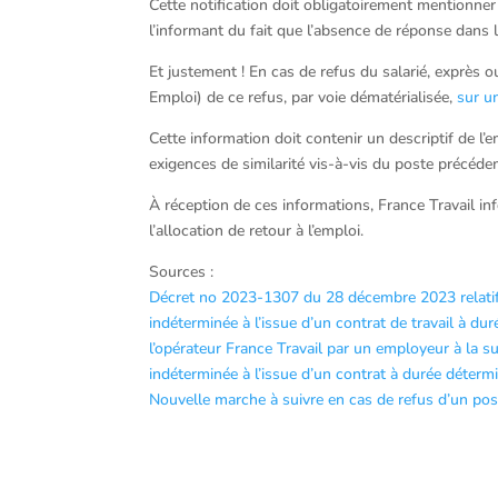
Cette notification doit obligatoirement mentionner 
l’informant du fait que l’absence de réponse dans l
Et justement ! En cas de refus du salarié, exprès o
Emploi) de ce refus, par voie dématérialisée,
sur u
Cette information doit contenir un descriptif de l
exigences de similarité vis-à-vis du poste précé
À réception de ces informations, France Travail in
l’allocation de retour à l’emploi.
Sources :
Décret no 2023-1307 du 28 décembre 2023 relatif a
indéterminée à l’issue d’un contrat de travail à du
l’opérateur France Travail par un employeur à la su
indéterminée à l’issue d’un contrat à durée déterm
Nouvelle marche à suivre en cas de refus d’un post