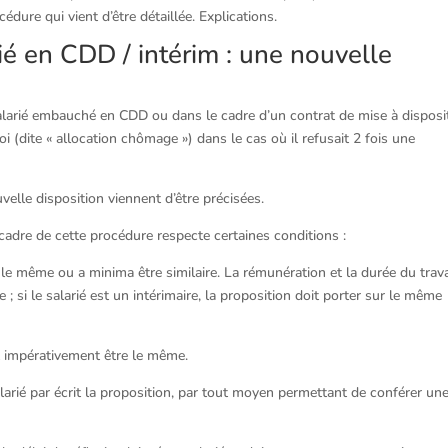
édure qui vient d’être détaillée. Explications.
ié en CDD / intérim : une nouvelle
alarié embauché en CDD ou dans le cadre d’un contrat de mise à disposi
loi (dite « allocation chômage ») dans le cas où il refusait 2 fois une
velle disposition viennent d’être précisées.
cadre de cette procédure respecte certaines conditions :
e le même ou a minima être similaire. La rémunération et la durée du trava
e ; si le salarié est un intérimaire, la proposition doit porter sur le même
oit impérativement être le même.
alarié par écrit la proposition, par tout moyen permettant de conférer un