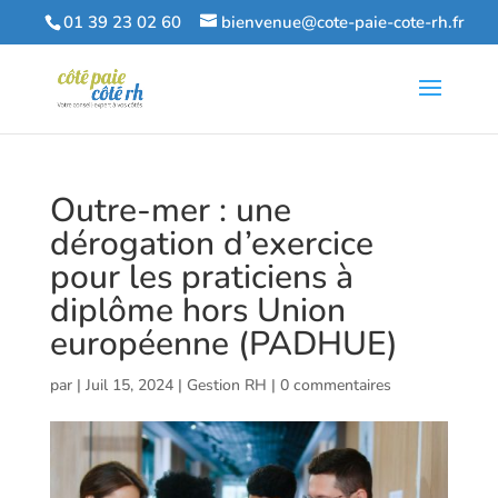
01 39 23 02 60
bienvenue@cote-paie-cote-rh.fr
Outre-mer : une
dérogation d’exercice
pour les praticiens à
diplôme hors Union
européenne (PADHUE)
par
|
Juil 15, 2024
|
Gestion RH
|
0 commentaires