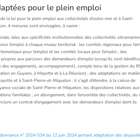
aptées pour le plein emploi
e la loi pour le plein emploi aux collectivités d’outre-mer et à Saint-
on, 4 mesures sont envisagées, à savoir :
ale, liées aux spécificités institutionnelles des collectivités ultramarine
pour l’emploi à chaque niveau territorial : les comités régionaux pour l’e
tementaux pour l’emploi et les comités locaux pour l’emploi ; des
propres aux parcours des demandeurs d’emploi lorsqu’ils sont bénéficia
trôle des engagements, accompagnement), compte tenu de la gestion du 
lisation en Guyane, à Mayotte et à La Réunion) ; des adaptations en matiè
yotte et à Saint-Pierre-et-Miquelon : il s’agit d’étendre, à la caisse de
yance sociale de Saint-Pierre-et-Miquelon, les dispositions relatives aux
ions familiales ; un allongement, dans l’ensemble des collectivités, du 
onclure un contrat d’engagement avec les demandeurs d’emploi dont ils
’ordonnance n° 2024-534 du 12 juin 2024 portant adaptation des disposit