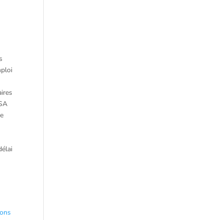
s
mploi
ires
RSA
re
délai
ions