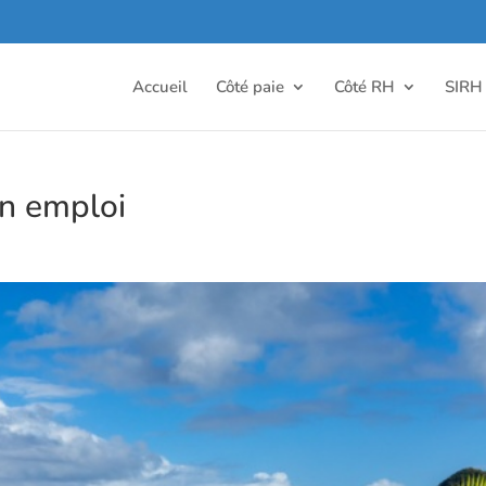
Accueil
Côté paie
Côté RH
SIRH
in emploi