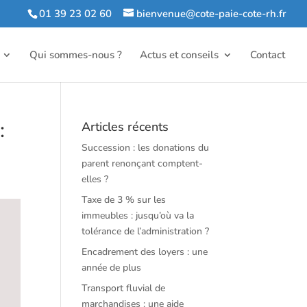
01 39 23 02 60
bienvenue@cote-paie-cote-rh.fr
Qui sommes-nous ?
Actus et conseils
Contact
:
Articles récents
Succession : les donations du
parent renonçant comptent-
elles ?
Taxe de 3 % sur les
immeubles : jusqu’où va la
tolérance de l’administration ?
Encadrement des loyers : une
année de plus
Transport fluvial de
marchandises : une aide