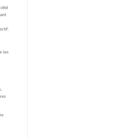
ciété
dant
ctif.
e les
s,
ires
re